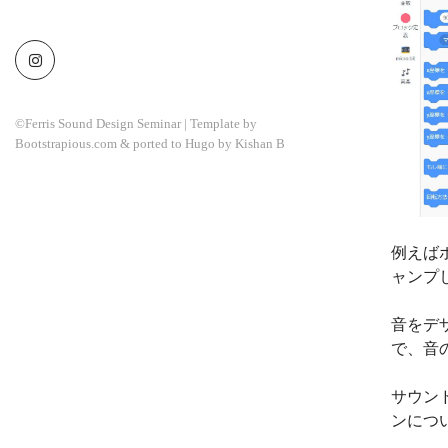
©Ferris Sound Design Seminar | Template by
Bootstrapious.com
& ported to Hugo by
Kishan B
例えば
ャンプ
音をデ
で、音
サウン
ンにつ