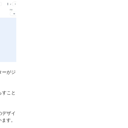
ターがジ
らすこと
ます。
のデザイ
います。